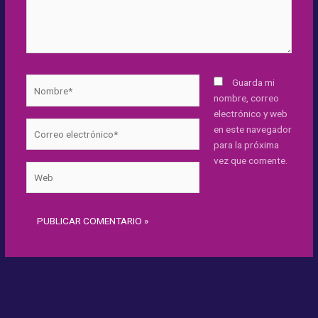
Nombre*
Guarda mi
nombre, correo
electrónico y web
Correo
en este navegador
electrónico*
para la próxima
vez que comente.
Web