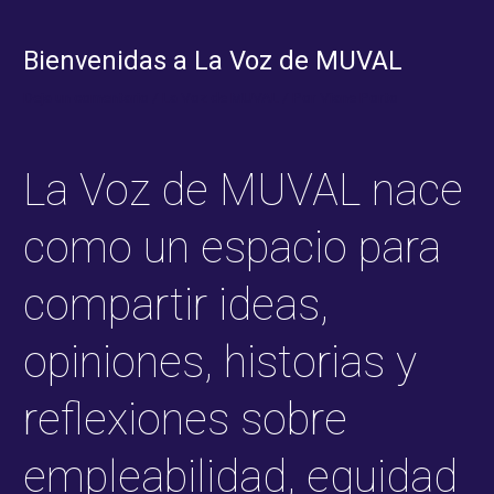
Ir
al
Bienvenidas a La Voz de MUVAL
contenido
Deja un comentario
/
La Voz de MUVAL
/ Por
Viane Porto
La Voz de MUVAL nace
como un espacio para
compartir ideas,
opiniones, historias y
reflexiones sobre
empleabilidad, equidad