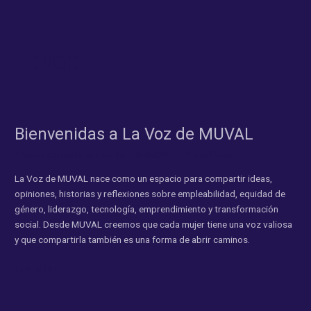
Ir
al
contenido
blog
Bienvenidas a La Voz de MUVAL
Bienvenidas
a
Deja un comentario
/
La Voz de MUVAL
/
Viane Porto
La
Voz
La Voz de MUVAL nace como un espacio para compartir ideas,
de
opiniones, historias y reflexiones sobre empleabilidad, equidad de
MUVAL
género, liderazgo, tecnología, emprendimiento y transformación
social. Desde MUVAL creemos que cada mujer tiene una voz valiosa
y que compartirla también es una forma de abrir caminos.
Leer más »